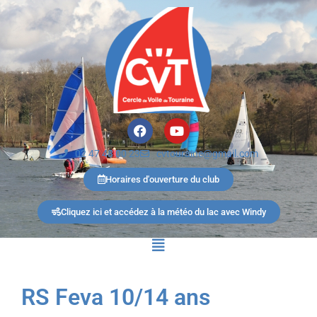
02 47 48 00 23
cvtouraine@gmail.com
Horaires d'ouverture du club
Cliquez ici et accédez à la météo du lac avec Windy
RS Feva 10/14 ans