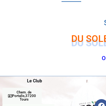
I
DU SOL
O
Le Club
Chem. de
Portalis,37200
Tours